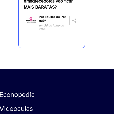
emagrecedoras vão ficar
MAIS BARATAS?
Por
Equipe do Por
quê?
em 30 de julho de
2026
Econopedia
Videoaulas