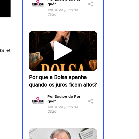
quê?
em 30 de julho de
2026
ns e
Por que a Bolsa apanha
a
quando os juros ficam altos?
Por
Equipe do Por
quê?
em 30 de julho de
2026