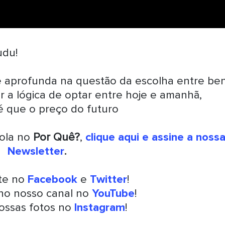
udu!
e aprofunda na questão da escolha entre be
r a lógica de optar entre hoje e amanhã,
é que o preço do futuro
rola no
Por Quê?
,
clique aqui e assine a noss
Newsletter
.
nte no
Facebook
e
Twitter
!
 no nosso canal no
YouTube
!
ossas fotos no
Instagram
!