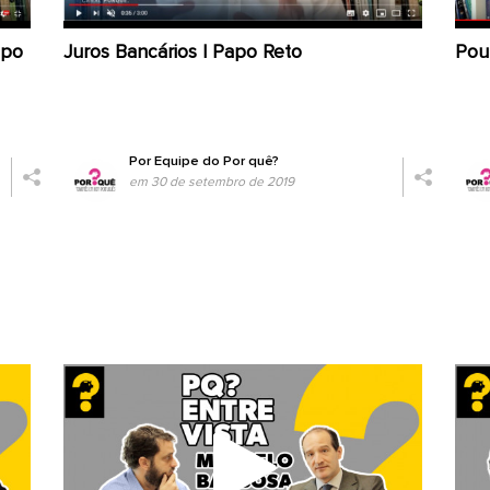
apo
Juros Bancários | Papo Reto
Pou
Por
Equipe do Por quê?
em 30 de setembro de 2019