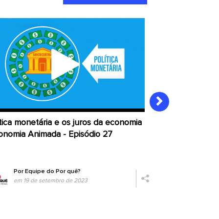
tica monetária e os juros da economia
Quais são as ca
conomia Animada - Episódio 27
Economia Anima
Por
Equipe do Por quê?
Por
Equipe
em 19 de setembro de 2023
em 12 de s