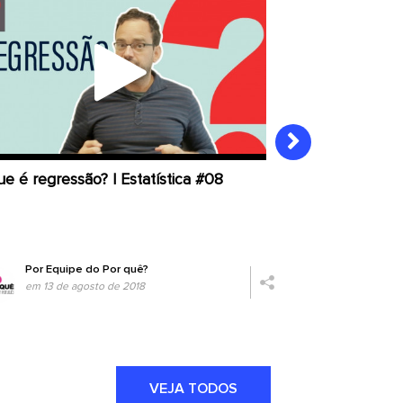
e é regressão? | Estatística #08
Causalidade | E
Por
Equipe do Por quê?
Por
Equipe
em 13 de agosto de 2018
em 06 de a
VEJA TODOS