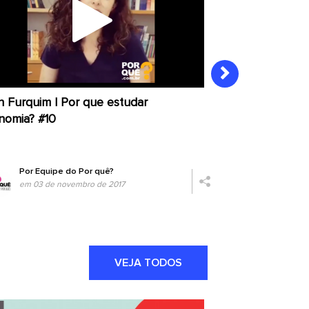
an Furquim | Por que estudar
Mauro Rodrigue
nomia? #10
economia? #09
Por
Equipe do Por quê?
Por
Equipe
em 03 de novembro de 2017
em 30 de o
VEJA TODOS