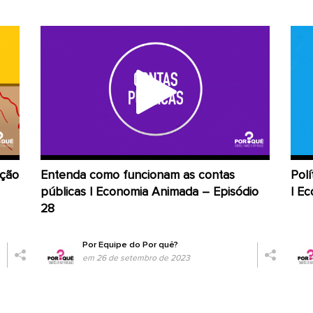
ação
Entenda como funcionam as contas
Polí
públicas | Economia Animada – Episódio
| E
28
Por
Equipe do Por quê?
em 26 de setembro de 2023