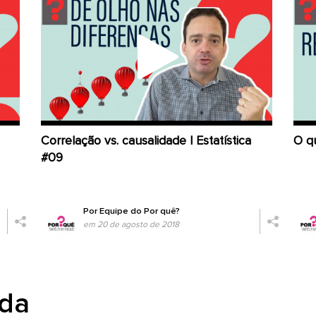
Correlação vs. causalidade | Estatística
O qu
#09
Por
Equipe do Por quê?
em 20 de agosto de 2018
da