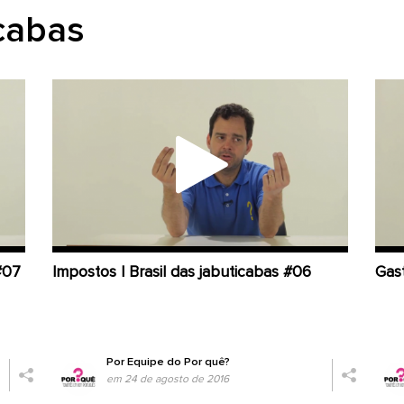
icabas
#07
Impostos | Brasil das jabuticabas #06
Gast
Por
Equipe do Por quê?
em 24 de agosto de 2016