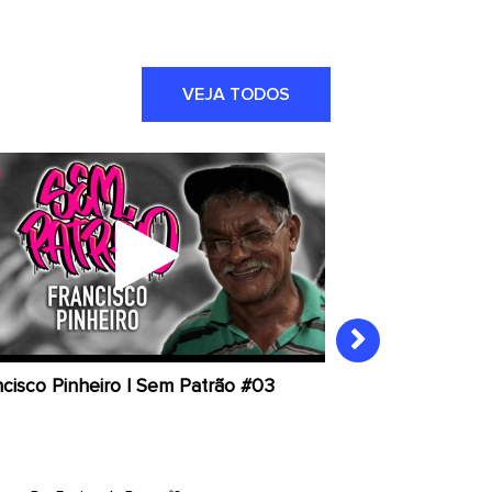
VEJA TODOS
ncisco Pinheiro | Sem Patrão #03
MC Kurt & Mari
Patrão #02