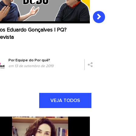
los Eduardo Gonçalves | PQ?
Ana Carla Abrão
evista
Por
Equipe do Por quê?
Por
Equipe
em 13 de setembro de 2019
em 06 de s
VEJA TODOS