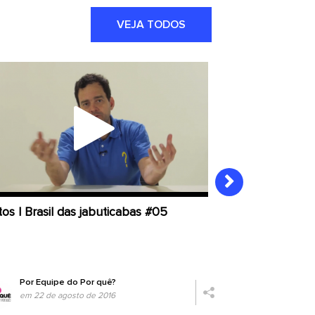
VEJA TODOS
os | Brasil das jabuticabas #05
O preço da ener
jabuticabas #0
Por
Equipe do Por quê?
Por
Equipe
em 22 de agosto de 2016
em 08 de a