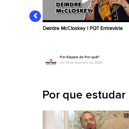
Deirdre McCloskey | PQ? Entrevista
Por
Equipe do Por quê?
em 19 de fevereiro de 2020
Por que estudar