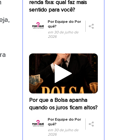
m
renda fixa: qual faz mais
sentido para você?
eja,
Por
Equipe do Por
quê?
em 30 de julho de
2026
ra
Por que a Bolsa apanha
quando os juros ficam altos?
Por
Equipe do Por
quê?
em 30 de julho de
2026