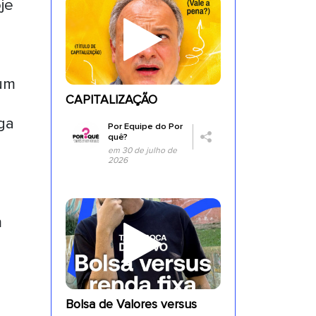
je
 um
CAPITALIZAÇÃO
ga
Por
Equipe do Por
quê?
em 30 de julho de
2026
m
Bolsa de Valores versus