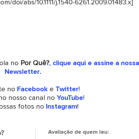
.com/doi/abs/10.1111/j.1540-6261.2009.01483.x]
rola no
Por Quê?
,
clique aqui e assine a noss
Newsletter
.
nte no
Facebook
e
Twitter
!
 no nosso canal no
YouTube
!
ossas fotos no
Instagram
!
o?
Avaliação de quem leu: