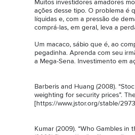
Muitos investidores amadores mon
ações desse tipo. O problema é q
líquidas e, com a pressão de dem
comprá-las, em geral, leva a perd
Um macaco, sábio que é, ao compr
pegadinha. Aprenda com seu irmão
a Mega-Sena. Investimento em aç
Barberis and Huang (2008). “Stocks
weighting for security prices”. 
[https://www.jstor.org/stable/297
Kumar (2009). “Who Gambles in t