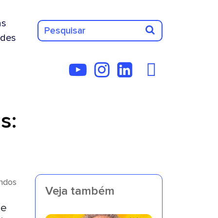
as
des
s:
undos
Veja também
de