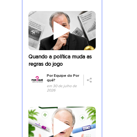
Quando a política muda as
a
regras do jogo
Por
Equipe do Por
quê?
em 30 de julho de
2026