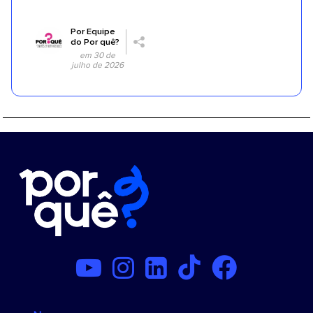
Por
Equipe
do Por quê?
em 30 de
julho de 2026