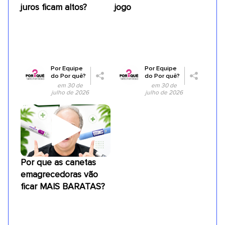
juros ficam altos?
jogo
Por
Equipe
Por
Equipe
do Por quê?
do Por quê?
em 30 de
em 30 de
julho de 2026
julho de 2026
Por que as canetas
emagrecedoras vão
ficar MAIS BARATAS?