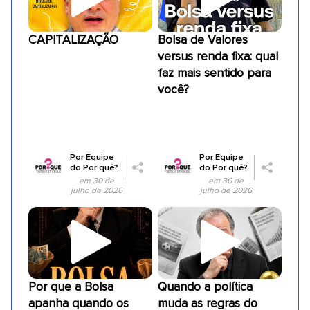
CAPITALIZAÇÃO
Bolsa de Valores
versus renda fixa: qual
faz mais sentido para
você?
Por
Equipe
Por
Equipe
do Por quê?
do Por quê?
em 30 de
em 30 de
julho de 2026
julho de 2026
Por que a Bolsa
Quando a política
apanha quando os
muda as regras do