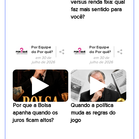
versus renda fixa: qual
faz mais sentido para
você?
Por
Equipe
Por
Equipe
do Por quê?
do Por quê?
em 30 de
em 30 de
julho de 2026
julho de 2026
Por que a Bolsa
Quando a política
apanha quando os
muda as regras do
juros ficam altos?
jogo