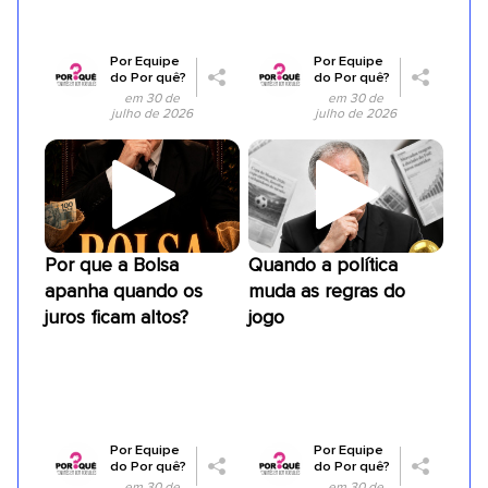
Por
Equipe
Por
Equipe
do Por quê?
do Por quê?
em 30 de
em 30 de
julho de 2026
julho de 2026
Por que a Bolsa
Quando a política
apanha quando os
muda as regras do
juros ficam altos?
jogo
Por
Equipe
Por
Equipe
do Por quê?
do Por quê?
em 30 de
em 30 de