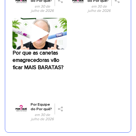
do Por quê?
do Por quê?
em 30 de
em 30 de
julho de 2026
julho de 2026
Por que as canetas
emagrecedoras vão
ficar MAIS BARATAS?
Por
Equipe
do Por quê?
em 30 de
julho de 2026