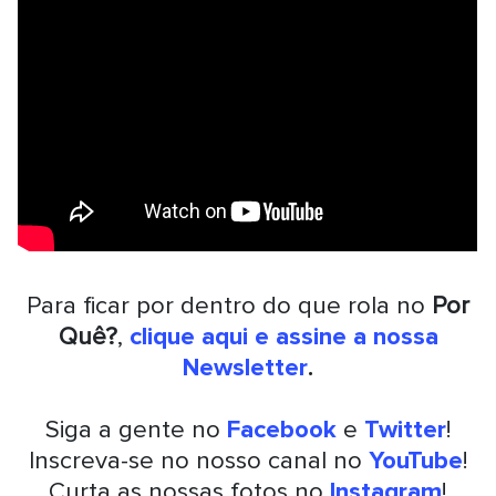
Para ficar por dentro do que rola no
Por
Quê?
,
clique aqui e assine a nossa
Newsletter
.
Siga a gente no
Facebook
e
Twitter
!
Inscreva-se no nosso canal no
YouTube
!
Curta as nossas fotos no
Instagram
!