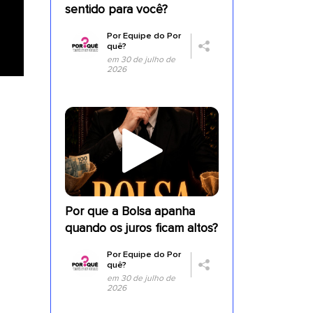
sentido para você?
Por
Equipe do Por
quê?
em 30 de julho de
2026
a
Por que a Bolsa apanha
quando os juros ficam altos?
Por
Equipe do Por
quê?
em 30 de julho de
2026