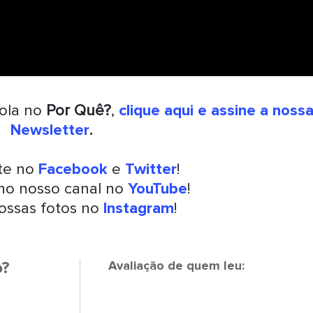
rola no
Por Quê?
,
clique aqui e assine a noss
Newsletter
.
nte no
Facebook
e
Twitter
!
 no nosso canal no
YouTube
!
ossas fotos no
Instagram
!
o?
Avaliação de quem leu: