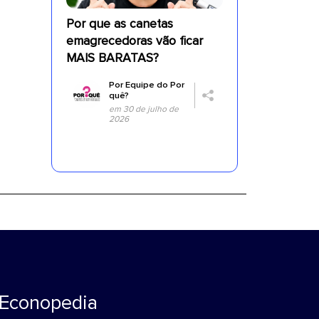
Por que as canetas
emagrecedoras vão ficar
MAIS BARATAS?
Por
Equipe do Por
quê?
em 30 de julho de
2026
Econopedia