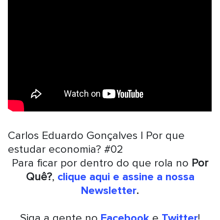
Carlos Eduardo Gonçalves | Por que
estudar economia? #02
Para ficar por dentro do que rola no
Por
Quê?
,
clique aqui e assine a nossa
Newsletter
.
Siga a gente no
Facebook
e
Twitter
!