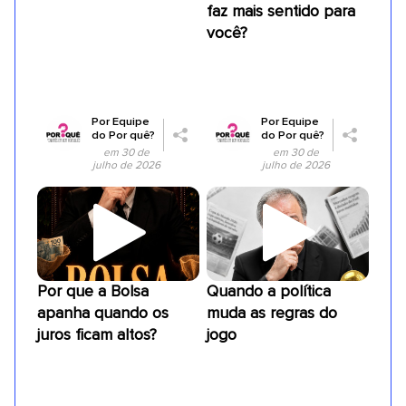
faz mais sentido para
você?
Por
Equipe
Por
Equipe
do Por quê?
do Por quê?
em 30 de
em 30 de
julho de 2026
julho de 2026
Por que a Bolsa
Quando a política
apanha quando os
muda as regras do
juros ficam altos?
jogo