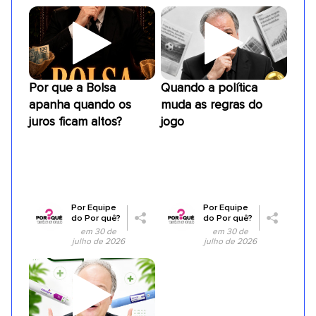
Por que a Bolsa
Quando a política
apanha quando os
muda as regras do
juros ficam altos?
jogo
Por
Equipe
Por
Equipe
do Por quê?
do Por quê?
em 30 de
em 30 de
julho de 2026
julho de 2026