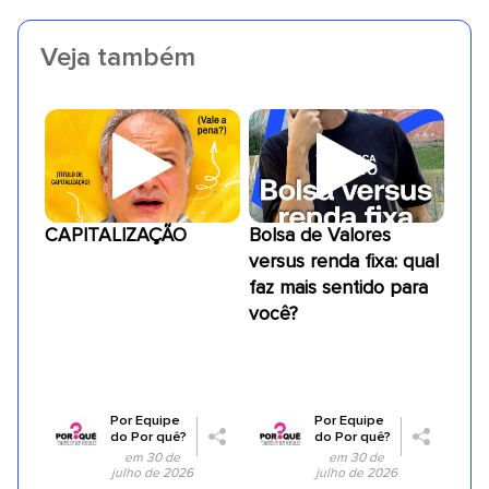
Veja também
CAPITALIZAÇÃO
Bolsa de Valores
versus renda fixa: qual
faz mais sentido para
você?
Por
Equipe
Por
Equipe
do Por quê?
do Por quê?
em 30 de
em 30 de
julho de 2026
julho de 2026