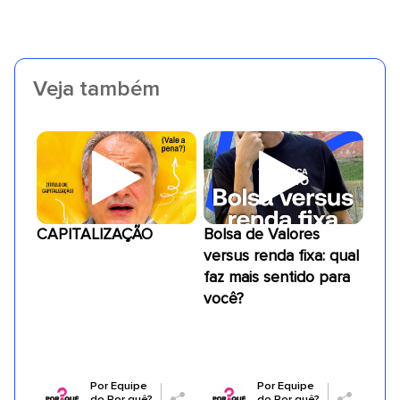
Veja também
CAPITALIZAÇÃO
Bolsa de Valores
versus renda fixa: qual
faz mais sentido para
você?
Por
Equipe
Por
Equipe
do Por quê?
do Por quê?