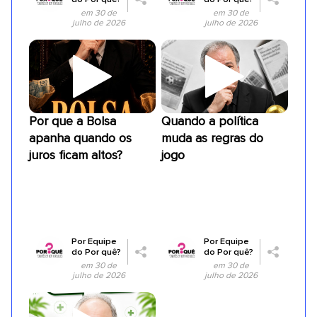
em 30 de
em 30 de
julho de 2026
julho de 2026
Por que a Bolsa
Quando a política
apanha quando os
muda as regras do
juros ficam altos?
jogo
Por
Equipe
Por
Equipe
do Por quê?
do Por quê?
em 30 de
em 30 de
julho de 2026
julho de 2026