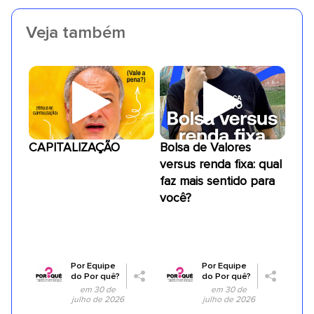
Veja também
CAPITALIZAÇÃO
Bolsa de Valores
versus renda fixa: qual
faz mais sentido para
você?
Por
Equipe
Por
Equipe
do Por quê?
do Por quê?
em 30 de
em 30 de
julho de 2026
julho de 2026