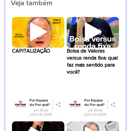
Veja também
CAPITALIZAÇÃO
Bolsa de Valores
versus renda fixa: qual
faz mais sentido para
você?
Por
Equipe
Por
Equipe
do Por quê?
do Por quê?
em 30 de
em 30 de
julho de 2026
julho de 2026