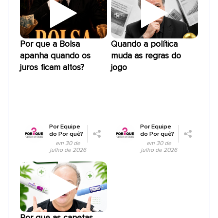
Por que a Bolsa
Quando a política
apanha quando os
muda as regras do
juros ficam altos?
jogo
Por
Equipe
Por
Equipe
do Por quê?
do Por quê?
em 30 de
em 30 de
julho de 2026
julho de 2026
Por que as canetas