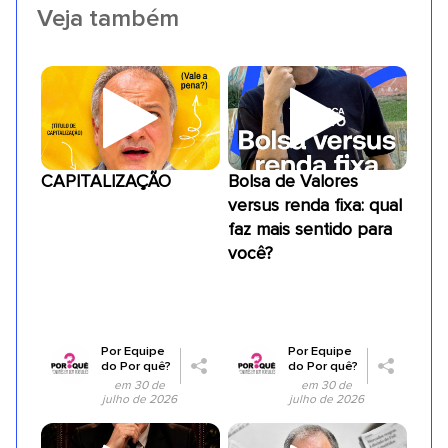
Veja também
CAPITALIZAÇÃO
Bolsa de Valores
versus renda fixa: qual
faz mais sentido para
você?
Por
Equipe
Por
Equipe
do Por quê?
do Por quê?
em 30 de
em 30 de
julho de 2026
julho de 2026