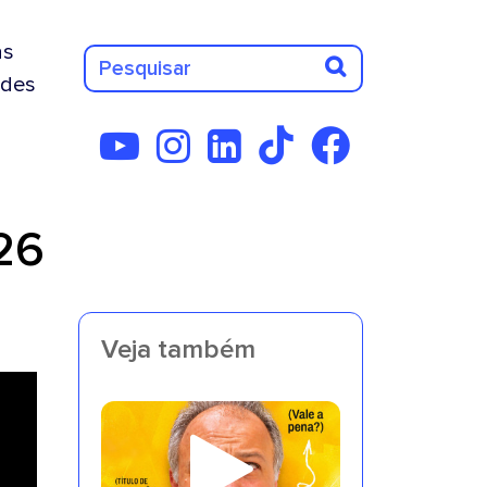
as
des
26
Veja também