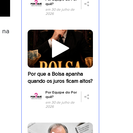
quê?
em 30 de julho de
2026
o na
a
Por que a Bolsa apanha
quando os juros ficam altos?
Por
Equipe do Por
quê?
em 30 de julho de
2026