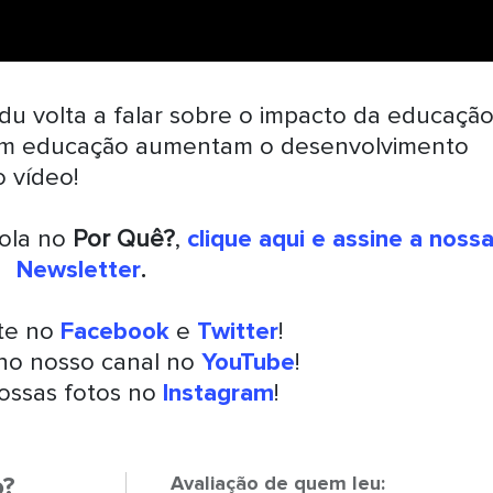
du volta a falar sobre o impacto da educaçã
em educação aumentam o desenvolvimento
 vídeo!
rola no
Por Quê?
,
clique aqui e assine a noss
Newsletter
.
nte no
Facebook
e
Twitter
!
 no nosso canal no
YouTube
!
ossas fotos no
Instagram
!
o?
Avaliação de quem leu: