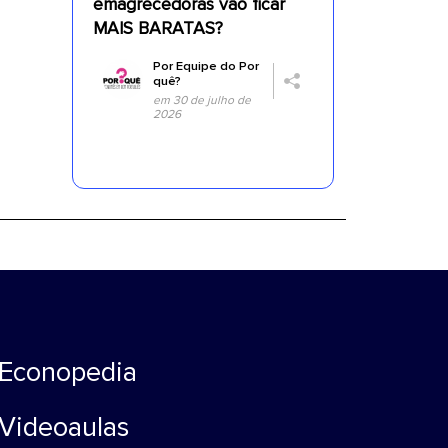
emagrecedoras vão ficar
MAIS BARATAS?
Por
Equipe do Por
quê?
em 30 de julho de
2026
Econopedia
Videoaulas