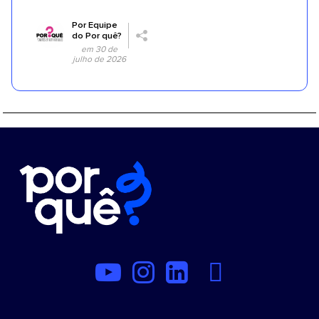
Por
Equipe
do Por quê?
em 30 de
julho de 2026