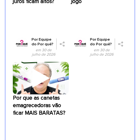
juros ficam altos?
jogo
Por
Equipe
Por
Equipe
do Por quê?
do Por quê?
em 30 de
em 30 de
julho de 2026
julho de 2026
Por que as canetas
emagrecedoras vão
ficar MAIS BARATAS?