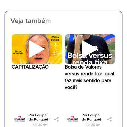
Veja também
CAPITALIZAÇÃO
Bolsa de Valores
versus renda fixa: qual
faz mais sentido para
você?
Por
Equipe
Por
Equipe
do Por quê?
do Por quê?
em 30 de
em 30 de