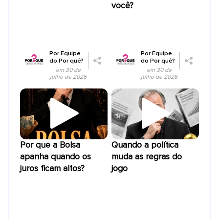
você?
Por
Equipe
Por
Equipe
do Por quê?
do Por quê?
em 30 de
em 30 de
julho de 2026
julho de 2026
Por que a Bolsa
Quando a política
apanha quando os
muda as regras do
juros ficam altos?
jogo