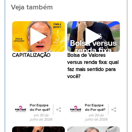
Veja também
CAPITALIZAÇÃO
Bolsa de Valores
versus renda fixa: qual
faz mais sentido para
você?
Por
Equipe
Por
Equipe
do Por quê?
do Por quê?
em 30 de
em 30 de
julho de 2026
julho de 2026