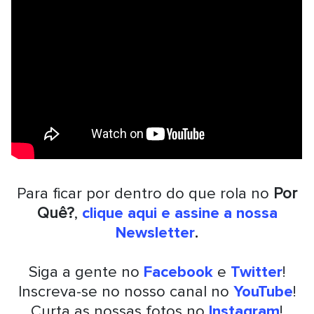
Para ficar por dentro do que rola no
Por
Quê?
,
clique aqui e assine a nossa
Newsletter
.
Siga a gente no
Facebook
e
Twitter
!
Inscreva-se no nosso canal no
YouTube
!
Curta as nossas fotos no
Instagram
!