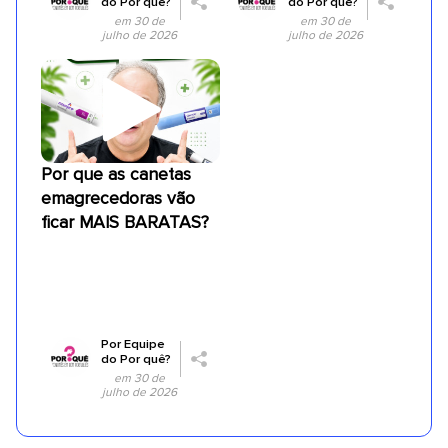
do Por quê?
do Por quê?
em 30 de
em 30 de
julho de 2026
julho de 2026
Por que as canetas
emagrecedoras vão
ficar MAIS BARATAS?
Por
Equipe
do Por quê?
em 30 de
julho de 2026