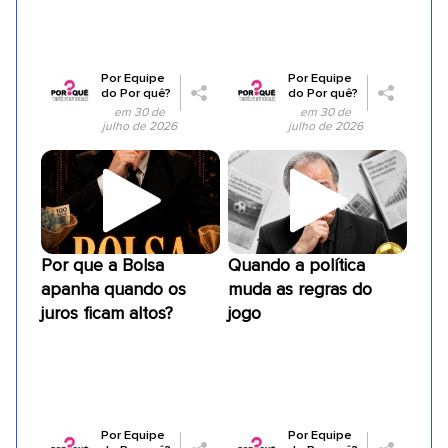
Por
Equipe
Por
Equipe
do Por quê?
do Por quê?
em 30 de
em 30 de
julho de 2026
julho de 2026
Por que a Bolsa
Quando a política
apanha quando os
muda as regras do
juros ficam altos?
jogo
Por
Equipe
Por
Equipe