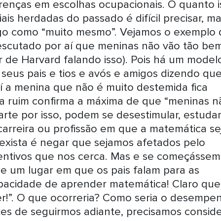
renças em escolhas ocupacionais. O quanto i
ais herdadas do passado é difícil precisar, m
go como “muito mesmo”. Vejamos o exemplo 
r escutado por aí que meninas não vão tão be
r de Harvard falando isso). Pois há um model
 seus pais e tios e avós e amigos dizendo qu
í a menina que não é muito destemida fica
a ruim confirma a máxima de que “meninas n
rte por isso, podem se desestimular, estuda
carreira ou profissão em que a matemática se
 exista é negar que sejamos afetados pelo
centivos que nos cerca. Mas e se começásse
e um lugar em que os pais falam para as
pacidade de aprender matemática! Claro que
ser!”. O que ocorreria? Como seria o desempe
s de seguirmos adiante, precisamos conside