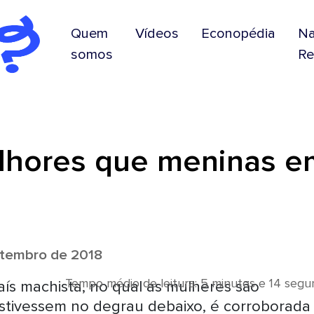
Quem
Vídeos
Econopédia
N
somos
Re
lhores que meninas e
tembro de 2018
Tempo médio de leitura: 5 minutos e 14 seg
ís machista, no qual as mulheres são
stivessem no degrau debaixo, é corroborada