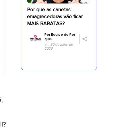
Por que as canetas
emagrecedoras vão ficar
MAIS BARATAS?
Por
Equipe do Por
quê?
em 30 de julho de
2026
,
il?