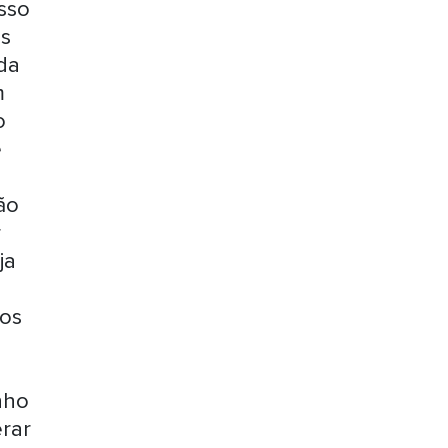
sso
as
da
m
o
e
ão
r
ja
mos
nho
rar