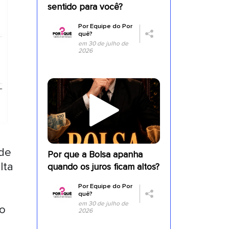
sentido para você?
Por
Equipe do Por
quê?
em 30 de julho de
2026
 de
Por que a Bolsa apanha
lta
quando os juros ficam altos?
Por
Equipe do Por
quê?
em 30 de julho de
 o
2026