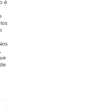
o é
e
ios
o
 Nos
,
que
 de