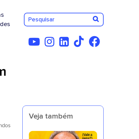
as
des
m
Veja também
undos