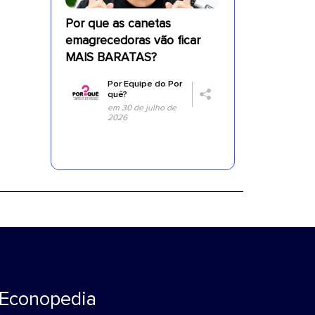
Por que as canetas
emagrecedoras vão ficar
MAIS BARATAS?
Por
Equipe do Por
quê?
em 30 de julho de
2026
Econopedia