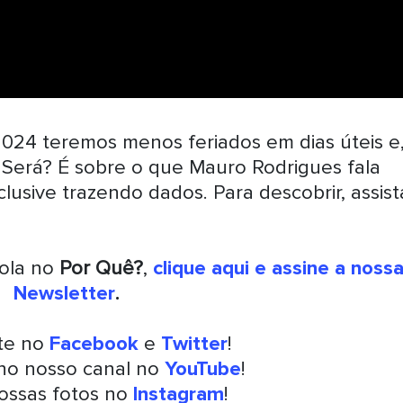
2024 teremos menos feriados em dias úteis e
. Será? É sobre o que Mauro Rodrigues fala
usive trazendo dados. Para descobrir, assist
rola no
Por Quê?
,
clique aqui e assine a noss
Newsletter
.
nte no
Facebook
e
Twitter
!
 no nosso canal no
YouTube
!
ossas fotos no
Instagram
!