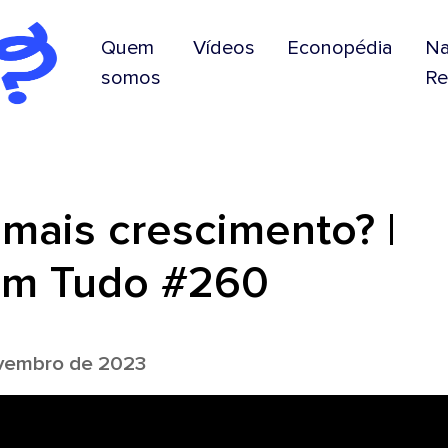
Quem
Vídeos
Econopédia
N
somos
Re
mais crescimento? |
em Tudo #260
vembro de 2023