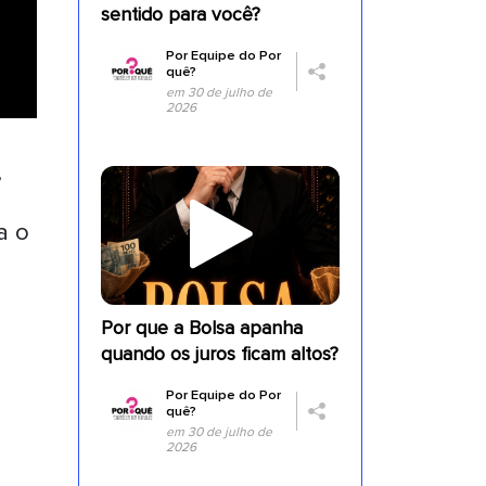
sentido para você?
Por
Equipe do Por
quê?
em 30 de julho de
2026
,
a o
a
Por que a Bolsa apanha
quando os juros ficam altos?
Por
Equipe do Por
quê?
em 30 de julho de
2026