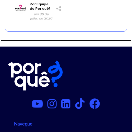
Por
Equipe
do Por quê?
em 30 de
julho de 2026
Navegue