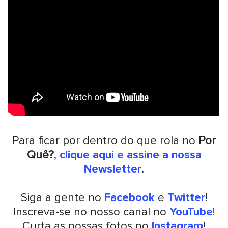
Para ficar por dentro do que rola no
Por
Quê?
,
clique aqui e assine a nossa
Newsletter
.
Siga a gente no
Facebook
e
Twitter
!
Inscreva-se no nosso canal no
YouTube
!
Curta as nossas fotos no
Instagram
!