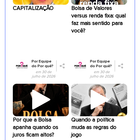
CAPITALIZAÇÃO
Bolsa de Valores
versus renda fixa: qual
faz mais sentido para
você?
Por
Equipe
Por
Equipe
do Por quê?
do Por quê?
em 30 de
em 30 de
julho de 2026
julho de 2026
Por que a Bolsa
Quando a política
apanha quando os
muda as regras do
juros ficam altos?
jogo