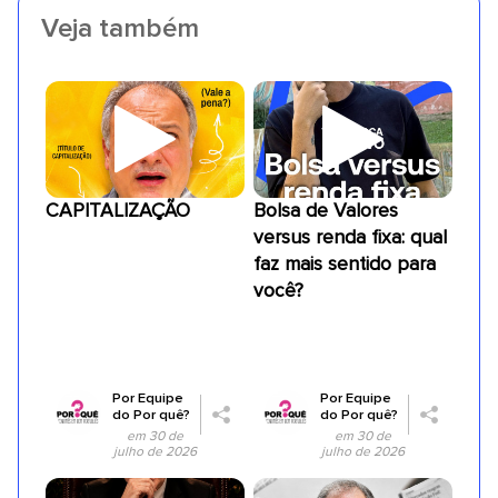
Veja também
CAPITALIZAÇÃO
Bolsa de Valores
versus renda fixa: qual
faz mais sentido para
você?
Por
Equipe
Por
Equipe
do Por quê?
do Por quê?
em 30 de
em 30 de
julho de 2026
julho de 2026