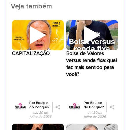
Veja também
CAPITALIZAÇÃO
Bolsa de Valores
versus renda fixa: qual
faz mais sentido para
você?
Por
Equipe
Por
Equipe
do Por quê?
do Por quê?
em 30 de
em 30 de
julho de 2026
julho de 2026