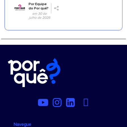
Por
Equipe
do Por quê?
em 30 de
julho de 2026
Navegue