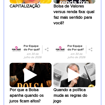
CAPITALIZAÇÃO
Bolsa de Valores
versus renda fixa: qual
faz mais sentido para
você?
Por
Equipe
Por
Equipe
do Por quê?
do Por quê?
em 30 de
em 30 de
julho de 2026
julho de 2026
Por que a Bolsa
Quando a política
apanha quando os
muda as regras do
juros ficam altos?
jogo