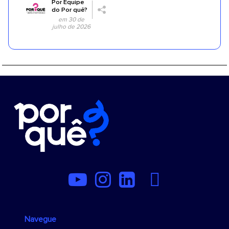
Por
Equipe
do Por quê?
em 30 de
julho de 2026
Navegue