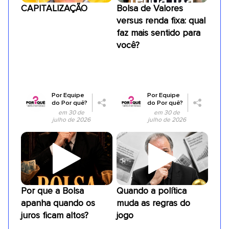
CAPITALIZAÇÃO
Bolsa de Valores
versus renda fixa: qual
faz mais sentido para
você?
Por
Equipe
Por
Equipe
do Por quê?
do Por quê?
em 30 de
em 30 de
julho de 2026
julho de 2026
Por que a Bolsa
Quando a política
apanha quando os
muda as regras do
juros ficam altos?
jogo