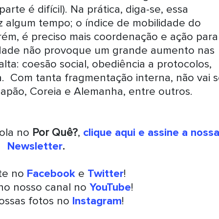
arte é difícil). Na prática, diga-se, essa
az algum tempo; o índice de mobilidade do
ém, é preciso mais coordenação e ação para
lidade não provoque um grande aumento nas
lta: coesão social, obediência a protocolos,
. Com tanta fragmentação interna, não vai s
apão, Coreia e Alemanha, entre outros.
rola no
Por Quê?
,
clique aqui e assine a noss
Newsletter
.
nte no
Facebook
e
Twitter
!
 no nosso canal no
YouTube
!
ossas fotos no
Instagram
!