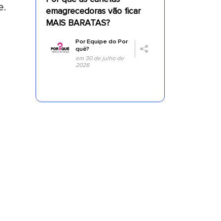
e.
emagrecedoras vão ficar
MAIS BARATAS?
Por
Equipe do Por
quê?
em 30 de julho de
2026