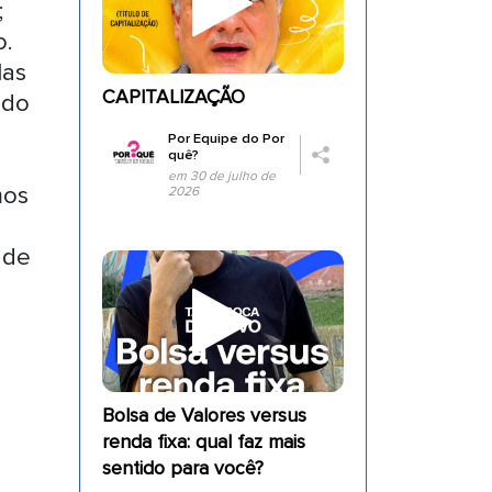
;
o.
Mas
CAPITALIZAÇÃO
ndo
Por
Equipe do Por
quê?
em 30 de julho de
mos
2026
 de
Bolsa de Valores versus
renda fixa: qual faz mais
sentido para você?