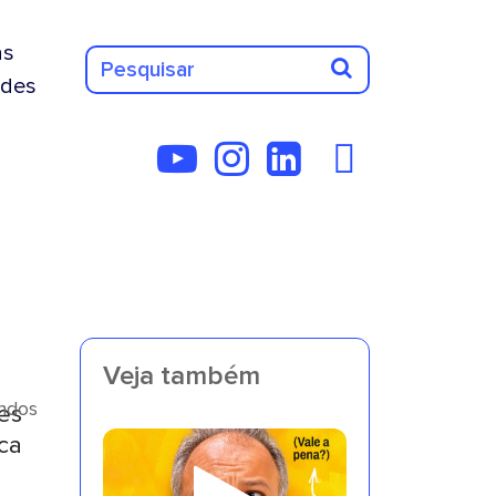
as
des
Veja também
undos
es
ca
s