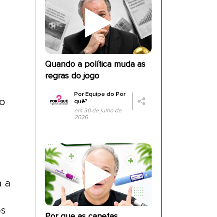
Quando a política muda as
regras do jogo
Por
Equipe do Por
co
quê?
em 30 de julho de
.
2026
a a
os
Por que as canetas