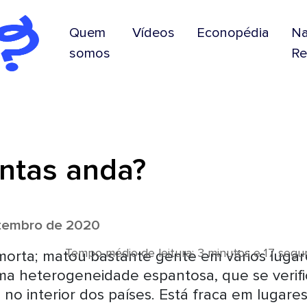
Quem
Vídeos
Econopédia
N
somos
Re
ntas anda?
tembro de 2020
Tempo médio de leitura: 3 minutos e 17 seg
morta; matou bastante gente em vários lugar
a heterogeneidade espantosa, que se verifi
no interior dos países. Está fraca em lugare