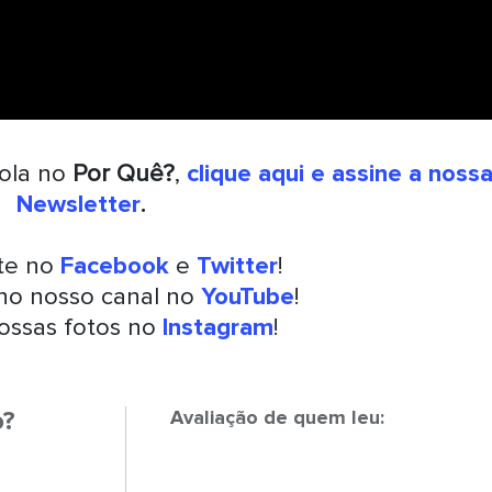
rola no
Por Quê?
,
clique aqui e assine a noss
Newsletter
.
nte no
Facebook
e
Twitter
!
 no nosso canal no
YouTube
!
ossas fotos no
Instagram
!
o?
Avaliação de quem leu: