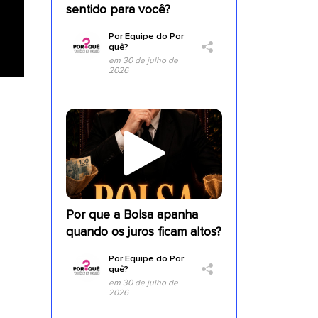
sentido para você?
Por
Equipe do Por
quê?
em 30 de julho de
2026
a
Por que a Bolsa apanha
quando os juros ficam altos?
Por
Equipe do Por
quê?
em 30 de julho de
2026