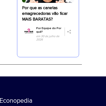
Por que as canetas
emagrecedoras vão ficar
MAIS BARATAS?
Por
Equipe do Por
quê?
em 30 de julho de
2026
Econopedia