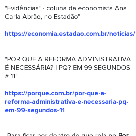
"Evidências" - coluna da economista Ana
Carla Abrão, no Estadão"
https://economia.estadao.com.br/notici
as
"POR QUE A REFORMA ADMINISTRATIVA
É NECESSÁRIA? | PQ? EM 99 SEGUNDOS
# 11"
https://porque.com.br/por-que-a-
reforma-administrativa-e-necessaria-pq-
em-99-segundos-11
Para ficar por dentro do que rola no
Por