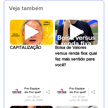
Veja também
CAPITALIZAÇÃO
Bolsa de Valores
versus renda fixa: qual
faz mais sentido para
você?
Por
Equipe
Por
Equipe
do Por quê?
do Por quê?
em 30 de
em 30 de
julho de 2026
julho de 2026