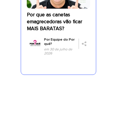
Por que as canetas
a
emagrecedoras vão ficar
MAIS BARATAS?
Por
Equipe do Por
quê?
em 30 de julho de
2026