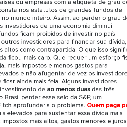
aíses ou empresas com a etiqueta de grau d
 consta nos estatutos de grandes fundos de
no mundo inteiro. Assim, ao perder o grau d
is investidores de uma economia diminui
fundos ficam proibidos de investir no país
 outros investidores para financiar sua dívida,
 altos como contrapartida. O que isso signifi
ida ficou mais caro. Que requer um esforço fi
ja, mais impostos e menos gastos para
evados e não afugentar de vez os investidore
ficar ainda mais feia. Alguns investidores
 investimento de
ao menos duas
das três
m o Brasil perder esse selo da S&P, um
itch aprofundaria o problema.
Quem paga p
s elevados para sustentar essa dívida mais
 impostos mais altos, gastos menores e juros