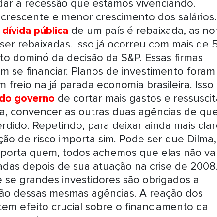
ar a recessão que estamos vivenciando.
rescente e menor crescimento dos salários.
a
dívida pública
de um país é rebaixada, as no
r rebaixadas. Isso já ocorreu com mais de 
ito dominó da decisão da S&P. Essas firmas
m se financiar. Planos de investimento foram
 freio na já parada economia brasileira. Isso
 do governo
de cortar mais gastos e ressuscit
ma, convencer as outras duas agências de qu
rdido. Repetindo, para deixar ainda mais clar
ação de risco importa sim. Pode ser que Dilma,
 importa quem, todos achemos que elas não v
adas depois de sua atuação na crise de 2008
e se grandes investidores são obrigados a
ação dessas mesmas agências. A reação dos
tem efeito crucial sobre o financiamento da