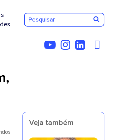
as
des
m,
Veja também
undos