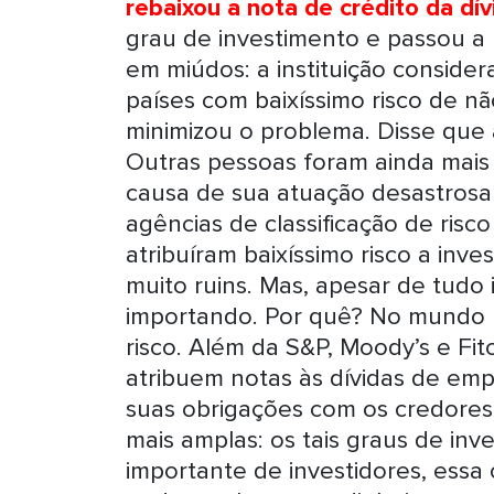
rebaixou a nota de crédito da dív
grau de investimento e passou a 
em miúdos: a instituição consider
países com baixíssimo risco de n
minimizou o problema. Disse que 
Outras pessoas foram ainda mais 
causa de sua atuação desastrosa
agências de classificação de risc
atribuíram baixíssimo risco a inv
muito ruins. Mas, apesar de tudo i
importando. Por quê? No mundo há
risco. Além da S&P, Moody’s e F
atribuem notas às dívidas de em
suas obrigações com os credores 
mais amplas: os tais graus de in
importante de investidores, essa c