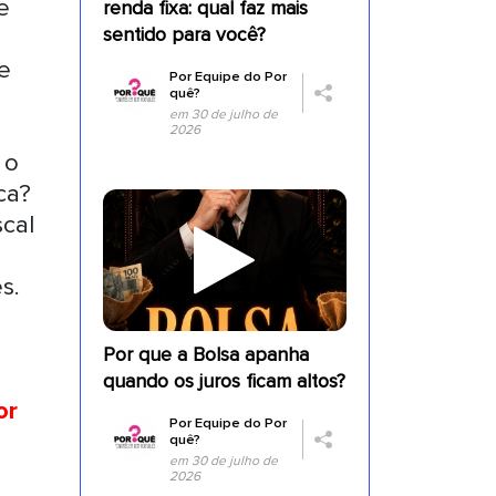
e
renda fixa: qual faz mais
sentido para você?
e
Por
Equipe do Por
quê?
em 30 de julho de
2026
 o
ca?
scal
s.
Por que a Bolsa apanha
quando os juros ficam altos?
or
Por
Equipe do Por
quê?
em 30 de julho de
2026