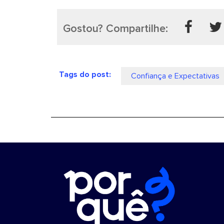
Gostou? Compartilhe:
Tags do post:
Confiança e Expectativas