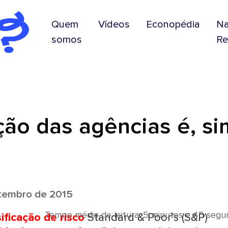
Quem
Vídeos
Econopédia
N
somos
Re
ção das agências é, si
tembro de 2015
Tempo médio de leitura: 5 minutos e 45 seg
ificação de risco
Standard & Poor’s (S&P)