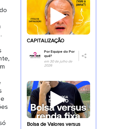
ndo
a
.
CAPITALIZAÇÃO
s
Por
Equipe do Por
quê?
nte,
em 30 de julho de
am
2026
e
s
de
ões
 só
Bolsa de Valores versus