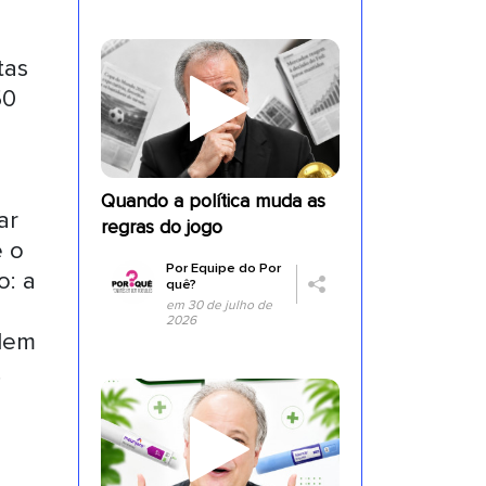
tas
50
Quando a política muda as
ar
regras do jogo
e o
Por
Equipe do Por
o: a
quê?
em 30 de julho de
2026
alem
.