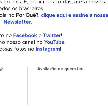
 do país. E, no fim das contas, afeta nossos
dos os brasileiros.
rola no
Por Quê?
,
clique aqui e assine a noss
Newsletter
.
nte no
Facebook
e
Twitter
!
 no nosso canal no
YouTube
!
ossas fotos no
Instagram
!
o?
Avaliação de quem leu: