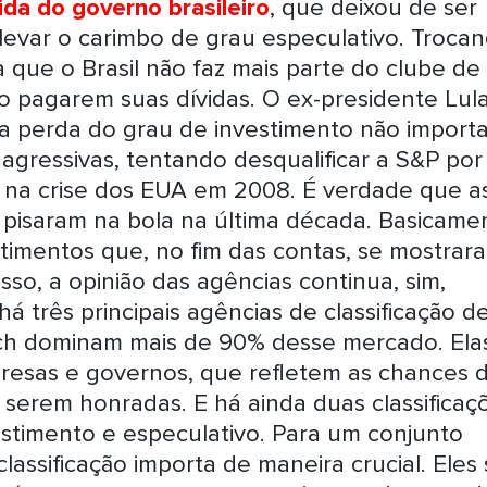
ida do governo brasileiro
, que deixou de ser
levar o carimbo de grau especulativo. Troca
a que o Brasil não faz mais parte do clube de
ão pagarem suas dívidas. O ex-presidente Lul
a perda do grau de investimento não importa
agressivas, tentando desqualificar a S&P por
 na crise dos EUA em 2008. É verdade que a
o pisaram na bola na última década. Basicame
estimentos que, no fim das contas, se mostrar
sso, a opinião das agências continua, sim,
 três principais agências de classificação d
itch dominam mais de 90% desse mercado. Ela
presas e governos, que refletem as chances 
serem honradas. E há ainda duas classificaç
vestimento e especulativo. Para um conjunto
lassificação importa de maneira crucial. Eles