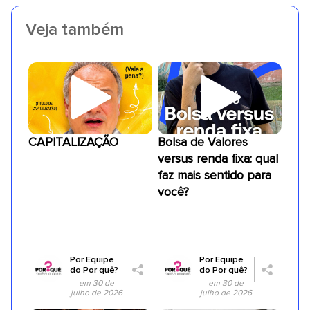
Veja também
CAPITALIZAÇÃO
Bolsa de Valores
versus renda fixa: qual
faz mais sentido para
você?
Por
Equipe
Por
Equipe
do Por quê?
do Por quê?
em 30 de
em 30 de
julho de 2026
julho de 2026