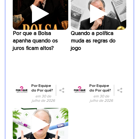
Por que a Bolsa
Quando a política
apanha quando os
muda as regras do
juros ficam altos?
jogo
Por
Equipe
Por
Equipe
do Por quê?
do Por quê?
em 30 de
em 30 de
julho de 2026
julho de 2026