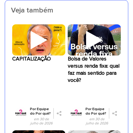
Veja também
CAPITALIZAÇÃO
Bolsa de Valores
versus renda fixa: qual
faz mais sentido para
você?
Por
Equipe
Por
Equipe
do Por quê?
do Por quê?
em 30 de
em 30 de
julho de 2026
julho de 2026