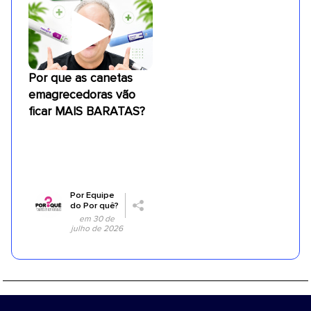
Por que as canetas
emagrecedoras vão
ficar MAIS BARATAS?
Por
Equipe
do Por quê?
em 30 de
julho de 2026