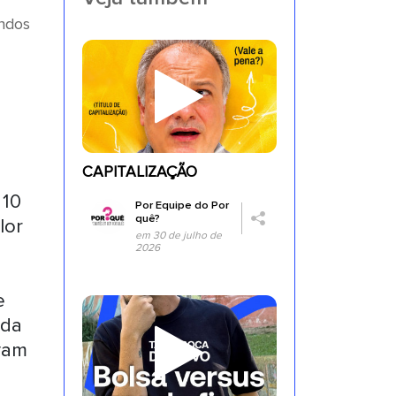
undos
CAPITALIZAÇÃO
 10
Por
Equipe do Por
quê?
lor
em 30 de julho de
2026
e
ida
avam