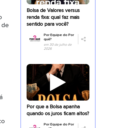
Bolsa de Valores versus
o
renda fixa: qual faz mais
sentido para você?
o de
Por
Equipe do Por
quê?
em 30 de julho de
2026
á
Por que a Bolsa apanha
quando os juros ficam altos?
co
Por
Equipe do Por