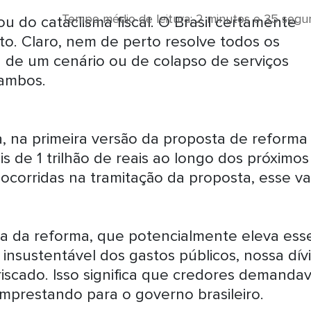
Tempo médio de leitura: 2 minutos e 35 seg
ou do cataclisma fiscal. O Brasil certamente
ito. Claro, nem de perto resolve todos os
u de um cenário ou de colapso de serviços
 ambos.
, na primeira versão da proposta de reforma
 de 1 trilhão de reais ao longo dos próximos
corridas na tramitação da proposta, esse va
a da reforma, que potencialmente eleva ess
 insustentável dos gastos públicos, nossa dív
riscado. Isso significa que credores demand
mprestando para o governo brasileiro.