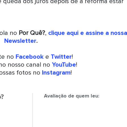
 queda dos juros depois de a reforma estar
.
rola no
Por Quê?
,
clique aqui e assine a noss
Newsletter
.
nte no
Facebook
e
Twitter
!
 no nosso canal no
YouTube
!
ossas fotos no
Instagram
!
o?
Avaliação de quem leu: