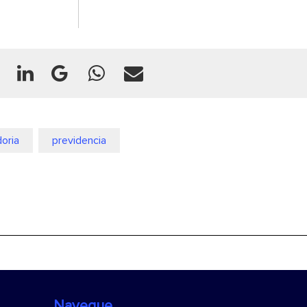
oria
previdencia
Navegue