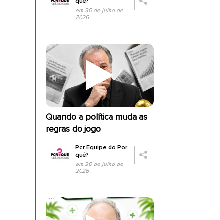
quê?
em 30 de julho de
2026
a
Quando a política muda as
regras do jogo
Por
Equipe do Por
quê?
em 30 de julho de
2026