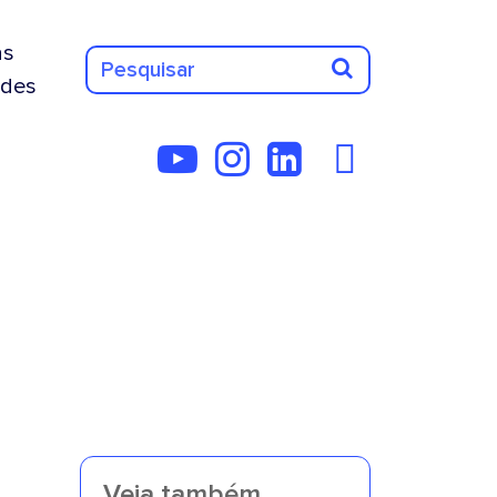
as
des
Veja também