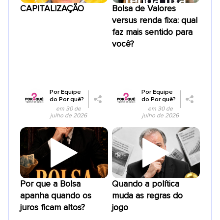
CAPITALIZAÇÃO
Bolsa de Valores
versus renda fixa: qual
faz mais sentido para
você?
Por
Equipe
Por
Equipe
do Por quê?
do Por quê?
em 30 de
em 30 de
julho de 2026
julho de 2026
Por que a Bolsa
Quando a política
apanha quando os
muda as regras do
juros ficam altos?
jogo