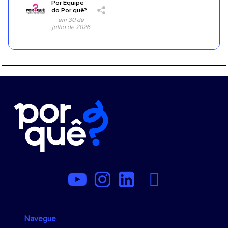
Por
Equipe
do Por quê?
em 30 de
julho de 2026
Navegue