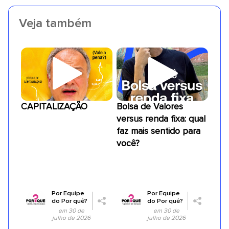
Veja também
CAPITALIZAÇÃO
Bolsa de Valores
versus renda fixa: qual
faz mais sentido para
você?
Por
Equipe
Por
Equipe
do Por quê?
do Por quê?
em 30 de
em 30 de
julho de 2026
julho de 2026