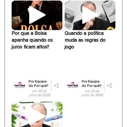
Por que a Bolsa
Quando a política
apanha quando os
muda as regras do
juros ficam altos?
jogo
Por
Equipe
Por
Equipe
do Por quê?
do Por quê?
em 30 de
em 30 de
julho de 2026
julho de 2026