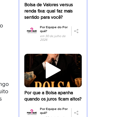
Bolsa de Valores versus
renda fixa: qual faz mais
sentido para você?
ao
Por
Equipe do Por
quê?
em 30 de julho de
2026
ongo
uito
Por que a Bolsa apanha
s
quando os juros ficam altos?
Por
Equipe do Por
quê?