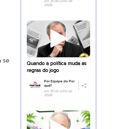
em 30 de julho de
2026
a se
Quando a política muda as
regras do jogo
Por
Equipe do Por
quê?
em 30 de julho de
2026