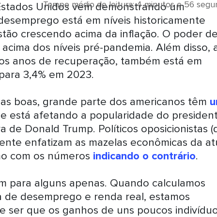
Tempo médio de leitura: 4 minutos e 56 seg
Estados Unidos vem demonstrando um
desemprego está em níveis historicamente
estão crescendo acima da inflação. O poder d
acima dos níveis pré-pandemia. Além disso, 
 nos anos de recuperação, também está em
 para 3,4% em 2023.
ias boas, grande parte dos americanos têm
u
e está afetando a popularidade do presiden
a de Donald Trump. Políticos oposicionistas (
ente enfatizam as mazelas econômicas da at
mo com os números
indicando o contrário
.
em para alguns apenas. Quando calculamos
xa de desemprego e renda real, estamos
 ser que os ganhos de uns poucos indivídu