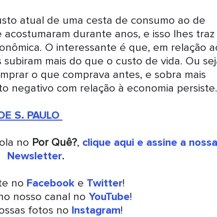
usto atual de uma cesta de consumo ao de
 acostumaram durante anos, e isso lhes traz
nômica. O interessante é que, em relação a
 subiram mais do que o custo de vida. Ou sej
mprar o que comprava antes, e sobra mais
nto negativo com relação à economia persiste
DE S. PAULO
rola no
Por Quê?
,
clique aqui e assine a noss
Newsletter
.
nte no
Facebook
e
Twitter
!
 no nosso canal no
YouTube
!
ossas fotos no
Instagram
!