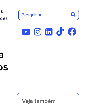
as
des
a
os
Veja também