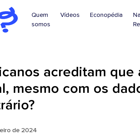
Quem
Vídeos
Econopédia
N
somos
Re
icanos acreditam que 
al, mesmo com os dad
rário?
eiro de 2024