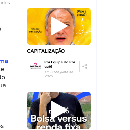
undos
e
a
CAPITALIZAÇÃO
ma
Por
Equipe do Por
quê?
te
em 30 de julho de
do
2026
ual
os