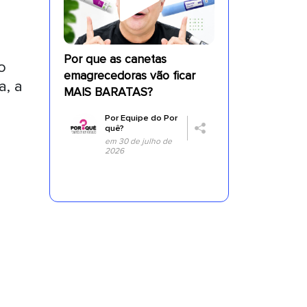
Por que as canetas
o
emagrecedoras vão ficar
a, a
MAIS BARATAS?
Por
Equipe do Por
.
quê?
em 30 de julho de
2026
a