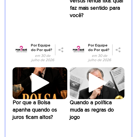
versus renda fixa: qual
faz mais sentido para
você?
Por
Equipe
Por
Equipe
do Por quê?
do Por quê?
em 30 de
em 30 de
julho de 2026
julho de 2026
Por que a Bolsa
Quando a política
apanha quando os
muda as regras do
juros ficam altos?
jogo