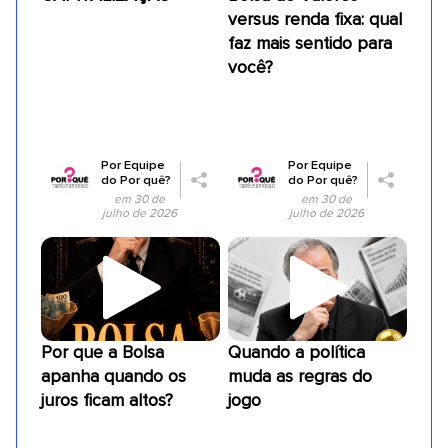
versus renda fixa: qual
faz mais sentido para
você?
Por
Equipe
Por
Equipe
do Por quê?
do Por quê?
em 30 de
em 30 de
julho de 2026
julho de 2026
Por que a Bolsa
Quando a política
apanha quando os
muda as regras do
juros ficam altos?
jogo