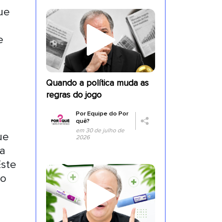
ue
e
a
Quando a política muda as
regras do jogo
Por
Equipe do Por
quê?
em 30 de julho de
ue
2026
na
Este
 o