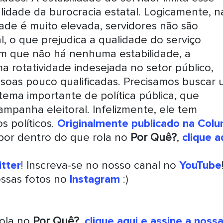
idade da burocracia estatal. Logicamente, n
dade é muito elevada, servidores não são
, o que prejudica a qualidade do serviço
em que não há nenhuma estabilidade, a
ma rotatividade indesejada no setor público,
essoas pouco qualificadas. Precisamos buscar
tema importante de política pública, que
ampanha eleitoral. Infelizmente, ele tem
s políticos.
Originalmente publicado na Colu
por dentro do que rola no
Por Quê?
,
clique a
tter
! Inscreva-se no nosso canal no
YouTube
ossas fotos no
Instagram
:)
rola no
Por Quê?
,
clique aqui e assine a noss