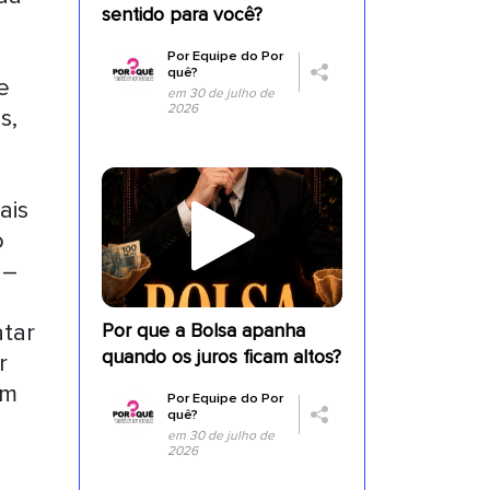
sentido para você?
Por
Equipe do Por
quê?
e
em 30 de julho de
2026
s,
ais
o
 –
atar
Por que a Bolsa apanha
quando os juros ficam altos?
r
om
Por
Equipe do Por
quê?
em 30 de julho de
2026