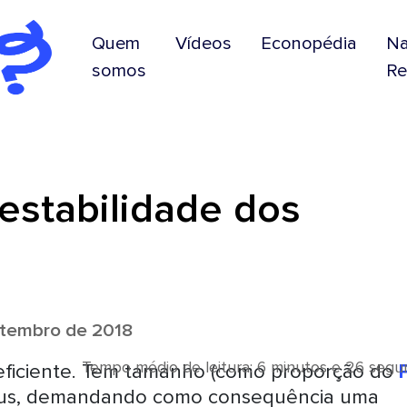
Quem
Vídeos
Econopédia
N
somos
Re
estabilidade dos
tembro de 2018
Tempo médio de leitura: 6 minutos e 26 seg
ineficiente. Tem tamanho (como proporção do
eus, demandando como consequência uma