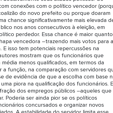
 com conexões com o político vencedor (porq
coalizão do novo prefeito ou porque doaram
ma chance significativamente mais elevada d
lico nos anos consecutivos à eleição, em
lítico perdedor. Essa chance é maior quanto
 chapa vencedora –trazendo mais votos para 
. E isso tem potenciais repercussões na
 autores mostram que os funcionários que
m média menos qualificados, em termos da
r a função, na comparação com servidores q
se de evidência de que a escolha com base 
uma piora na qualificação dos funcionários. 
a fração dos empregos públicos –aqueles que
r. Poderia ser ainda pior se os políticos
cionários concursados e organizar novos
dos. A estabilidade do servidor limita esse