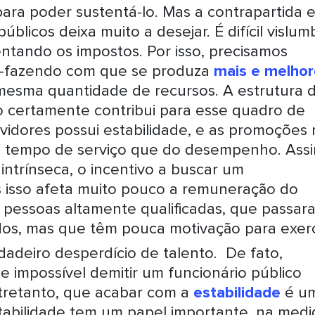
ara poder sustentá-lo. Mas a contrapartida 
blicos deixa muito a desejar. É difícil vislum
ando os impostos. Por isso, precisamos
 –fazendo com que se produza
mais e melhor
mesma quantidade de recursos. A estrutura 
co certamente contribui para esse quadro de
rvidores possui estabilidade, e as promoções 
o tempo de serviço que do desempenho. Assi
intrínseca, o incentivo a buscar um
 isso afeta muito pouco a remuneração do
de pessoas altamente qualificadas, que passar
dos, mas que têm pouca motivação para exer
?
dadeiro desperdício de talento.
De fato,
impossível demitir um funcionário público
entretanto, que acabar com a
estabilidade
é u
stabilidade tem um papel importante, na medi