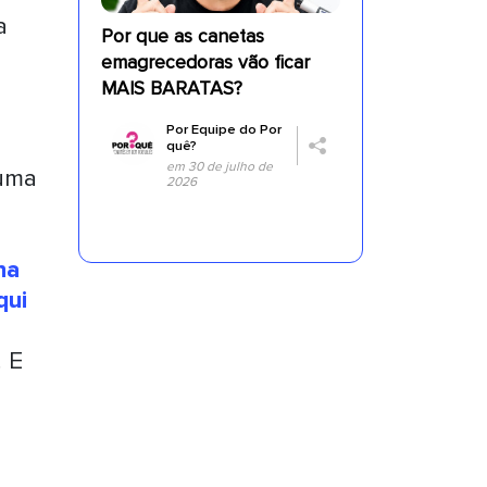
a
Por que as canetas
emagrecedoras vão ficar
MAIS BARATAS?
Por
Equipe do Por
quê?
em 30 de julho de
 uma
2026
na
qui
! E
a