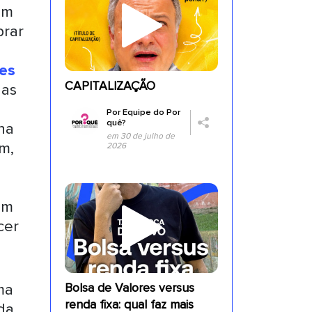
em
brar
es
CAPITALIZAÇÃO
das
Por
Equipe do Por
quê?
na
em 30 de julho de
m,
2026
am
cer
ma
Bolsa de Valores versus
renda fixa: qual faz mais
da