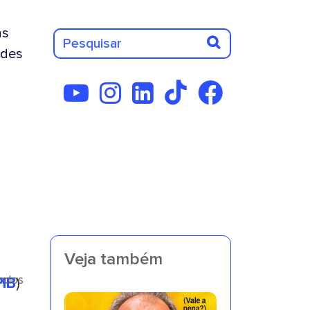
as
des
Veja também
undos
PIB
)