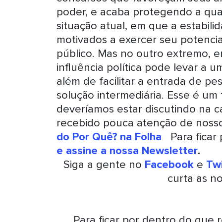
poder, e acaba protegendo a qual
situação atual, em que a estabili
motivados a exercer seu potencial
público. Mas no outro extremo, 
influência política pode levar a u
além de facilitar a entrada de p
solução intermediária. Esse é um 
deveríamos estar discutindo na c
recebido pouca atenção de nosso
do Por Quê? na Folha
Para ficar 
e assine a nossa Newsletter
.
Siga a gente no
Facebook
e
Twi
curta as n
Para ficar por dentro do que 