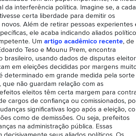
 da interferência política. Imagine se, a cada
tivesse certa liberdade para demitir os
r novos. Além de retirar pessoas experientes 
ecíficas, ele acaba indicando aliados político
ompetente. Um
artigo acadêmico recente
, de
 Edoardo Teso e Mounu Prem, encontra
o brasileiro, usando dados de disputas eleitor
ocam em eleições decididas por margens muit
 é determinado em grande medida pela sorte
s, que não guardam relação com as
refeitos eleitos têm certa margem para contr
 de cargos de confiança ou comissionados, po
anças significativas logo após a eleição, c
ões como de demissões. Ou seja, prefeitos
nças na administração pública. Essas
 decisivamente seus aliados políticos. Os