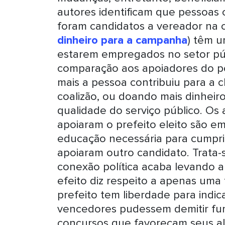
autores identificam que pessoas
foram candidatos a vereador na 
dinheiro para a campanha
) têm u
estarem empregados no setor púb
comparação aos apoiadores do po
mais a pessoa contribuiu para a
coalizão, ou doando mais dinheiro
qualidade do serviço público. Os
apoiaram o prefeito eleito são e
educação necessária para cumpri
apoiaram outro candidato. Trata-
conexão política acaba levando a 
efeito diz respeito a apenas um
prefeito tem liberdade para indica
vencedores pudessem demitir fun
concursos que favoreçam seus alia