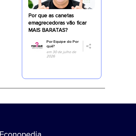
Por que as canetas
emagrecedoras vão ficar
MAIS BARATAS?
Por
Equipe do Por
quê?
em 30 de julho de
2026
Econopedia