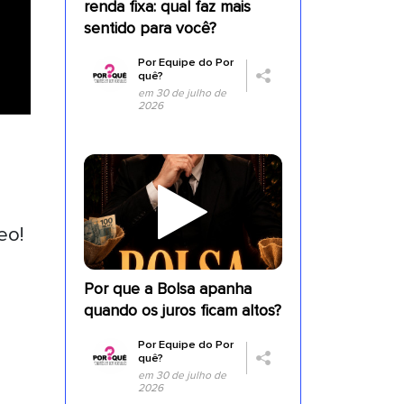
renda fixa: qual faz mais
sentido para você?
Por
Equipe do Por
quê?
em 30 de julho de
2026
eo!
a
Por que a Bolsa apanha
quando os juros ficam altos?
Por
Equipe do Por
quê?
em 30 de julho de
2026