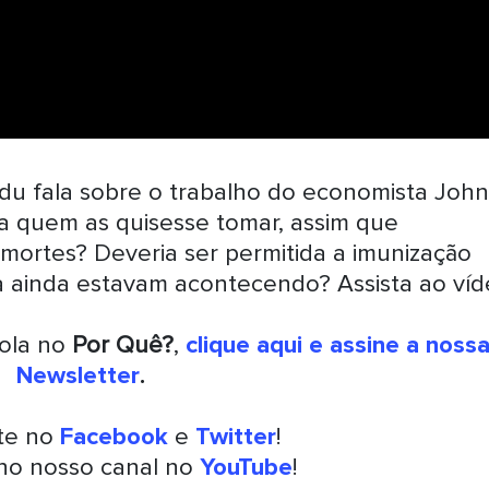
du fala sobre o trabalho do economista John
ara quem as quisesse tomar, assim que
mortes? Deveria ser permitida a imunização
 ainda estavam acontecendo? Assista ao víd
rola no
Por Quê?
,
clique aqui e assine a noss
Newsletter
.
nte no
Facebook
e
Twitter
!
 no nosso canal no
YouTube
!