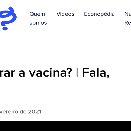
Quem
Vídeos
Econopédia
N
somos
Re
ar a vacina? | Fala,
ereiro de 2021