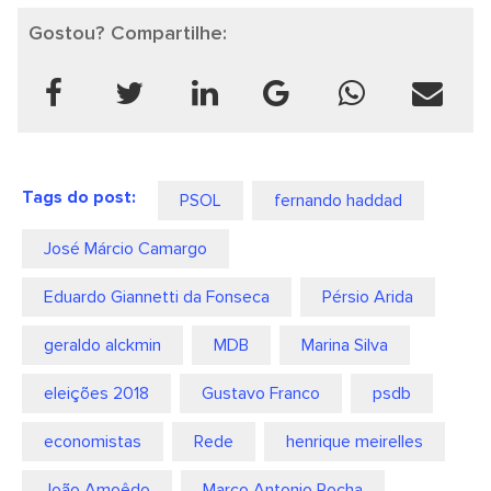
Gostou? Compartilhe:
Tags do post:
PSOL
fernando haddad
José Márcio Camargo
Eduardo Giannetti da Fonseca
Pérsio Arida
geraldo alckmin
MDB
Marina Silva
eleições 2018
Gustavo Franco
psdb
economistas
Rede
henrique meirelles
João Amoêdo
Marco Antonio Rocha