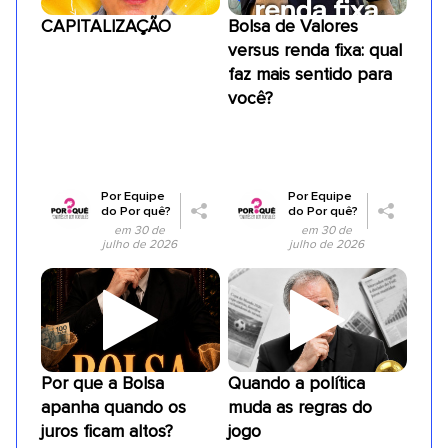
CAPITALIZAÇÃO
Bolsa de Valores
versus renda fixa: qual
faz mais sentido para
você?
Por
Equipe
Por
Equipe
do Por quê?
do Por quê?
em 30 de
em 30 de
julho de 2026
julho de 2026
Por que a Bolsa
Quando a política
apanha quando os
muda as regras do
juros ficam altos?
jogo