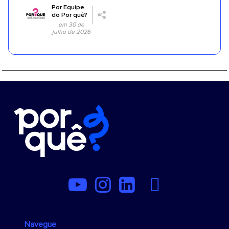
Por
Equipe
do Por quê?
em 30 de
julho de 2026
Navegue