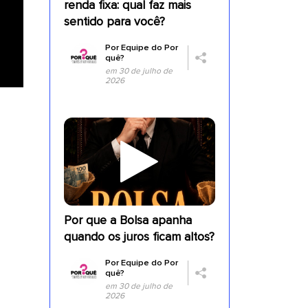
renda fixa: qual faz mais
sentido para você?
Por
Equipe do Por
quê?
em 30 de julho de
2026
a
Por que a Bolsa apanha
quando os juros ficam altos?
Por
Equipe do Por
quê?
em 30 de julho de
2026