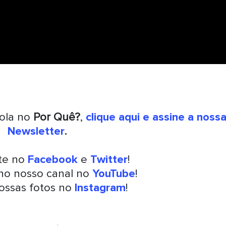
rola no
Por Quê?
,
clique aqui e assine a noss
Newsletter
.
nte no
Facebook
e
Twitter
!
 no nosso canal no
YouTube
!
ossas fotos no
Instagram
!