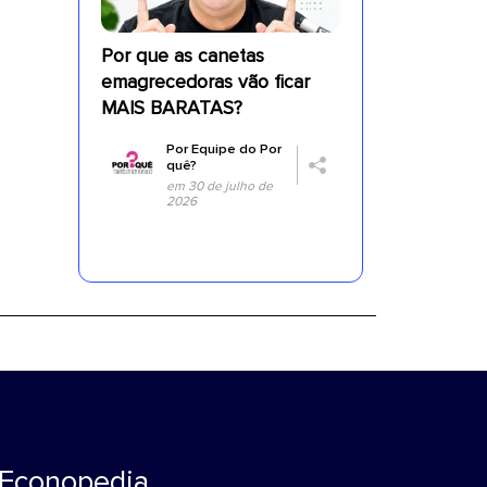
Por que as canetas
emagrecedoras vão ficar
MAIS BARATAS?
Por
Equipe do Por
quê?
em 30 de julho de
2026
Econopedia