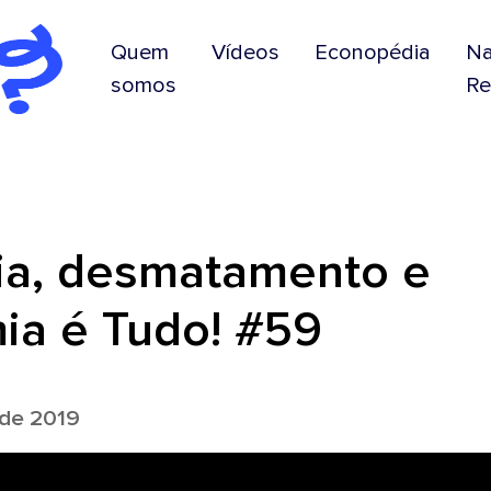
Quem
Vídeos
Econopédia
N
somos
Re
ria, desmatamento e
mia é Tudo! #59
 de 2019