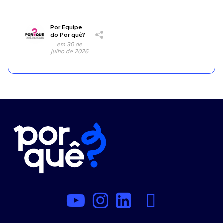
Por
Equipe
do Por quê?
em 30 de
julho de 2026