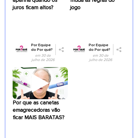
apanha quando os
muda as regras do
juros ficam altos?
jogo
Por
Equipe
Por
Equipe
do Por quê?
do Por quê?
em 30 de
em 30 de
julho de 2026
julho de 2026
Por que as canetas
emagrecedoras vão
ficar MAIS BARATAS?