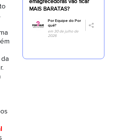
emagrecedoras vão ficar
to
MAIS BARATAS?
.
Por
Equipe do Por
quê?
sma
em 30 de julho de
2026
bém
 da
r.
a
 os
l
s