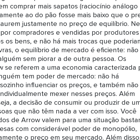
em comprar mais sapatos (raciocínio análogo
vamente ao do pão fosse mais baixo que o pr
exaurem justamente no preço de equilíbrio. N
 por compradores e vendidas por produtores
s os bens, e não há mais trocas que poderia
ras, o equilíbrio de mercado é eficiente: não
 alguém sem piorar a de outra pessoa. Os
w se referem a uma economia caracterizada 
 ninguém tem poder de mercado: não há
sozinho influenciar os preços, e também não
individualmente mexer nesses preços. Além
seja, a decisão de consumir ou produzir de u
soas que não têm nada a ver com isso. Você
dos de Arrow valem para uma situação basta
resas com considerável poder de monopólio,
tivamente o preço em seu mercado. Além disso