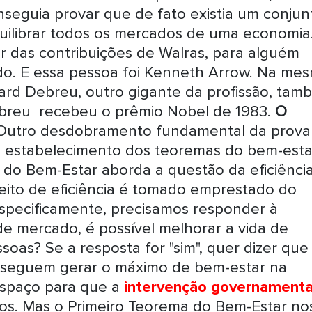
seguia provar que de fato existia um conjun
uilibrar todos os mercados de uma economia
r das contribuições de Walras, para alguém
ado. E essa pessoa foi Kenneth Arrow. Na me
ard Debreu, outro gigante da profissão, tam
ebreu recebeu o prêmio Nobel de 1983.
O
utro desdobramento fundamental da prova
i o estabelecimento dos teoremas do bem-esta
a do Bem-Estar aborda a questão da eficiênci
eito de eficiência é tomado emprestado do
. Especificamente, precisamos responder à
de mercado, é possível melhorar a vida de
oas? Se a resposta for "sim", quer dizer que
seguem gerar o máximo de bem-estar na
espaço para que a
intervenção governamenta
s. Mas o Primeiro Teorema do Bem-Estar no