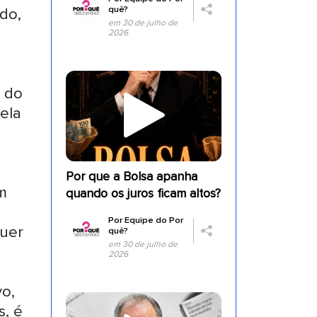
quê?
do,
em 30 de julho de
2026
s
 do
ela
Por que a Bolsa apanha
m
quando os juros ficam altos?
Por
Equipe do Por
quer
quê?
em 30 de julho de
2026
vo,
s, é