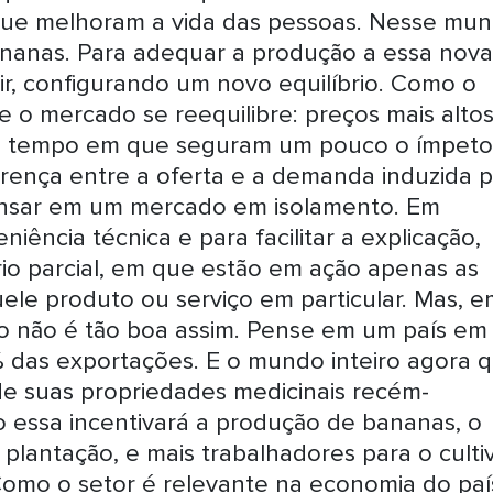
 que melhoram a vida das pessoas. Nesse mun
nanas. Para adequar a produção a essa nova
r, configurando um novo equilíbrio. Como o
e o mercado se reequilibre: preços mais alto
o tempo em que seguram um pouco o ímpeto
erença entre a oferta e a demanda induzida p
 pensar em um mercado em isolamento. Em
iência técnica e para facilitar a explicação,
rio parcial, em que estão em ação apenas as
le produto ou serviço em particular. Mas, e
ão não é tão boa assim. Pense em um país em
das exportações. E o mundo inteiro agora 
e suas propriedades medicinais recém-
essa incentivará a produção de bananas, o
plantação, e mais trabalhadores para o culti
omo o setor é relevante na economia do paí