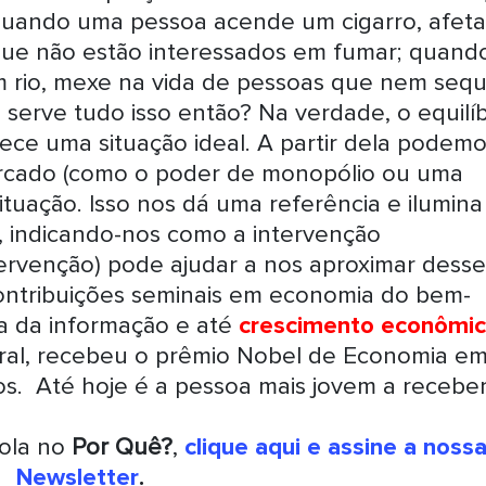
quando uma pessoa acende um cigarro, afeta
 que não estão interessados em fumar; quand
 rio, mexe na vida de pessoas que nem seq
erve tudo isso então? Na verdade, o equilíb
nece uma situação ideal. A partir dela podem
rcado (como o poder de monopólio ou uma
situação. Isso nos dá uma referência e ilumina
s, indicando-nos como a intervenção
ervenção) pode ajudar a nos aproximar desse
ontribuições seminais em economia do bem-
ia da informação e até
crescimento econômi
geral, recebeu o prêmio Nobel de Economia e
s. Até hoje é a pessoa mais jovem a receber
rola no
Por Quê?
,
clique aqui e assine a noss
Newsletter
.