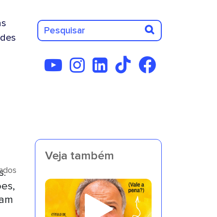
as
des
Veja também
undos
s.
ões,
ram