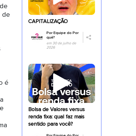
 de
s de
CAPITALIZAÇÃO
Por
Equipe do Por
quê?
,
em 30 de julho de
s
2026
o é
ia
 e
Bolsa de Valores versus
renda fixa: qual faz mais
sentido para você?
uma
Por
Equipe do Por