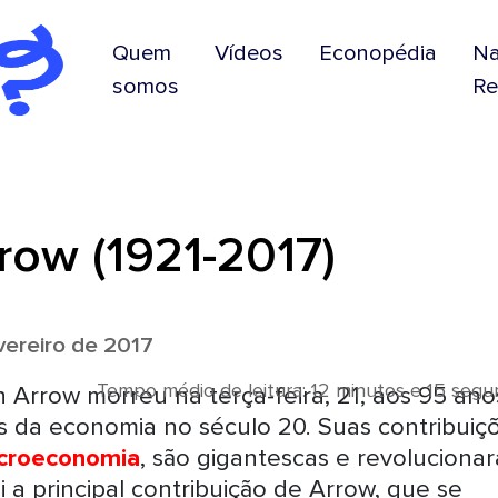
Quem
Vídeos
Econopédia
N
somos
Re
rrow (1921-2017)
ereiro de 2017
Tempo médio de leitura: 12 minutos e 15 seg
Arrow morreu na terça-feira, 21, aos 95 ano
s da economia no século 20. Suas contribuiç
croeconomia
, são gigantescas e revoluciona
i a principal contribuição de Arrow, que se