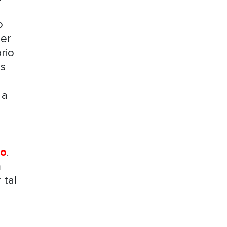
o
uer
rio
os
 a
co
.
m
 tal
a