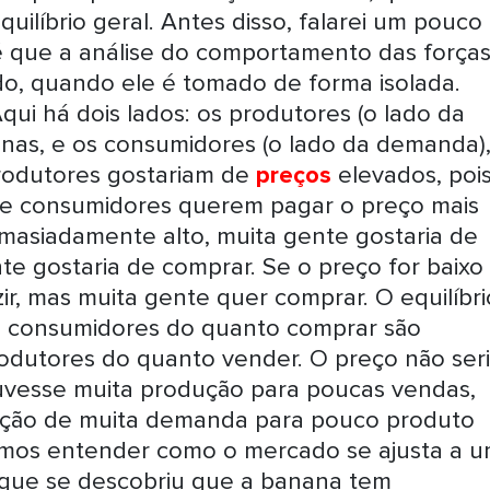
ilíbrio geral. Antes disso, falarei um pouco
s é que a análise do comportamento das força
, quando ele é tomado de forma isolada.
i há dois lados: os produtores (o lado da
nas, e os consumidores (o lado da demanda)
rodutores gostariam de
preços
elevados, poi
que consumidores querem pagar o preço mais
emasiadamente alto, muita gente gostaria de
e gostaria de comprar. Se o preço for baixo
r, mas muita gente quer comprar. O equilíbri
e consumidores do quanto comprar são
odutores do quanto vender. O preço não ser
uvesse muita produção para poucas vendas,
uação de muita demanda para pouco produto
emos entender como o mercado se ajusta a 
que se descobriu que a banana tem