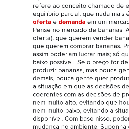
refere ao conceito chamado de equ
equilíbrio parcial, que nada mai
oferta
e
demanda
em um mercado
Pense no mercado de bananas. Aqu
oferta), que querem vender bana
que querem comprar bananas. P
assim poderiam lucrar mais; só 
baixo possível. Se o preço for d
produzir bananas, mas pouca gent
demais, pouca gente quer produzi
a situação em que as decisões d
coerentes com as decisões de pr
nem muito alto, evitando que ho
nem muito baixo, evitando a sit
disponível. Com base nisso, pod
mudança no ambiente. Suponha 