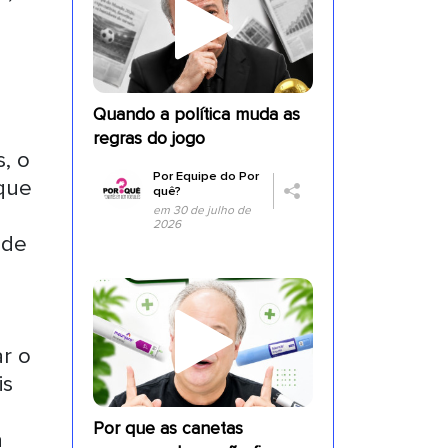
Quando a política muda as
regras do jogo
, o
Por
Equipe do Por
 que
quê?
em 30 de julho de
2026
 de
ar o
is
Por que as canetas
a