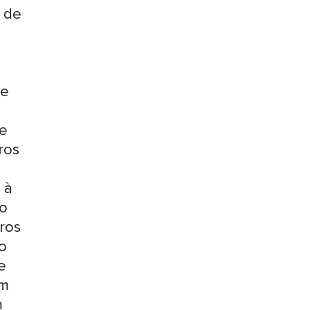
o de
ue
de
ros
 à
to
iros
o
e
um
m