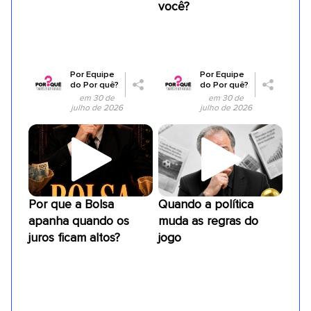
você?
Por
Equipe
Por
Equipe
do Por quê?
do Por quê?
em 30 de
em 30 de
julho de 2026
julho de 2026
Por que a Bolsa
Quando a política
apanha quando os
muda as regras do
juros ficam altos?
jogo