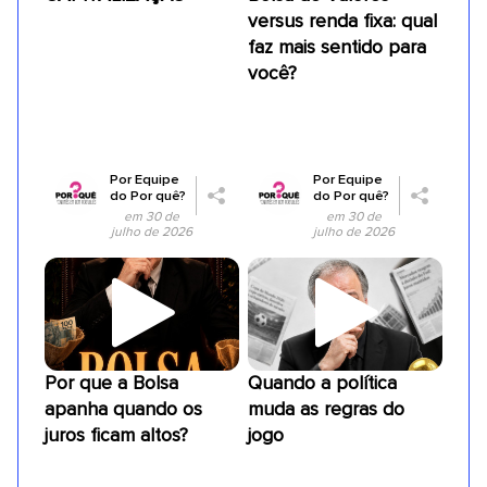
versus renda fixa: qual
faz mais sentido para
você?
Por
Equipe
Por
Equipe
do Por quê?
do Por quê?
em 30 de
em 30 de
julho de 2026
julho de 2026
Por que a Bolsa
Quando a política
apanha quando os
muda as regras do
juros ficam altos?
jogo