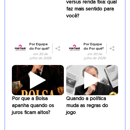
versus renda fixa: qual
faz mais sentido para
você?
Por
Equipe
Por
Equipe
do Por quê?
do Por quê?
em 30 de
em 30 de
julho de 2026
julho de 2026
Por que a Bolsa
Quando a política
apanha quando os
muda as regras do
juros ficam altos?
jogo