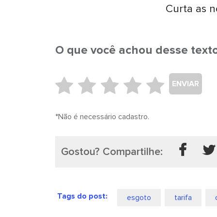
Curta as n
O que você achou desse text
ENVIAR
*Não é necessário cadastro.
Gostou? Compartilhe:
Tags do post:
esgoto
tarifa