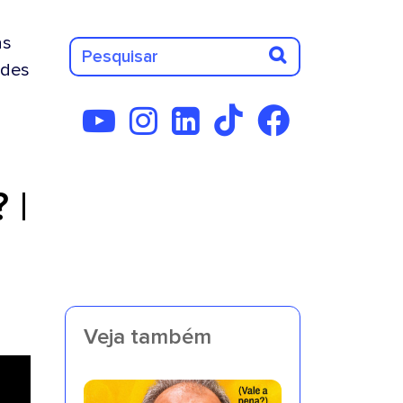
as
des
 |
Veja também