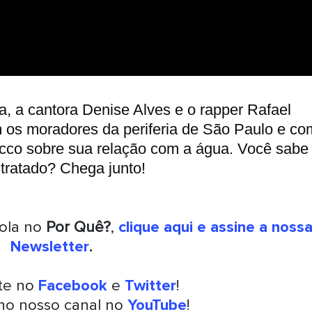
 a cantora Denise Alves e o rapper Rafael
s moradores da periferia de São Paulo e co
ecco sobre sua relação com a água. Você sabe
 tratado? Chega junto!
rola no
Por Quê?
,
clique aqui e assine a noss
Newsletter
.
nte no
Facebook
e
Twitter
!
 no nosso canal no
YouTube
!