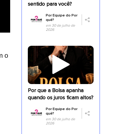
sentido para você?
Por
Equipe do Por
quê?
em 30 de julho de
2026
m o
Por que a Bolsa apanha
a
quando os juros ficam altos?
Por
Equipe do Por
quê?
em 30 de julho de
2026