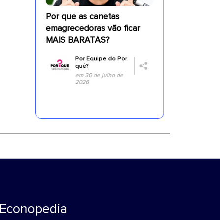
Por que as canetas
emagrecedoras vão ficar
MAIS BARATAS?
Por
Equipe do Por
quê?
em 30 de julho de
2026
Econopedia